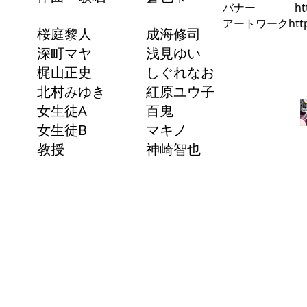
バナー
ht
アートワーク
htt
桜庭黎人
成海修司
深町マヤ
浅見ゆい
梶山正史
しぐれなお
北村みゆき
紅原ユウ子
女生徒A
百鬼
女生徒B
マキノ
教授
神崎智也