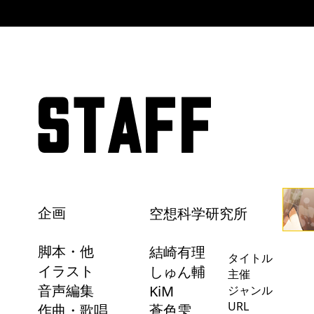
企画
空想科学研究所
脚本・他
結崎有理
タイトル
イラスト
しゅん輔
主催
音声編集
KiM
ジャンル
URL
作曲・歌唱
蒼色雫